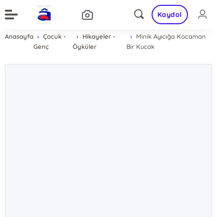
Kaydol
Anasayfa
Çocuk -
Hikayeler -
Minik Ayıcığa Kocaman
Genç
Öyküler
Bir Kucak