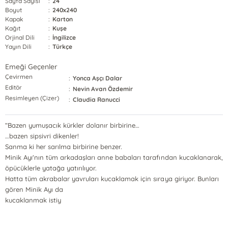
Sayfa Sayısı
:
24
Boyut
:
240x240
Kapak
:
Karton
Kağıt
:
Kuşe
Orjinal Dili
:
İngilizce
Yayın Dili
:
Türkçe
Emeği Geçenler
Çevirmen
:
Yonca Aşçı Dalar
Editör
:
Nevin Avan Özdemir
Resimleyen (Çizer)
:
Claudia Ranucci
“Bazen yumuşacık kürkler dolanır birbirine…
…bazen sipsivri dikenler!
Sanma ki her sarılma birbirine benzer.
Minik Ayı'nın tüm arkadaşları anne babaları tarafından kucaklanarak,
öpücüklerle yatağa yatırılıyor.
Hatta tüm akrabalar yavruları kucaklamak için sıraya giriyor. Bunları
gören Minik Ayı da
kucaklanmak istiy