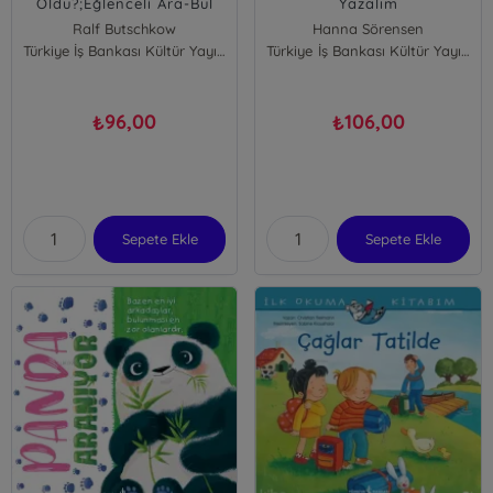
Oldu?;Eğlenceli Ara-Bul
Yazalım
Kitabı Meslekler
Ralf Butschkow
Hanna Sörensen
Türkiye İş Bankası Kültür Yayınları
Türkiye İş Bankası Kültür Yayınları
96,00
106,00
₺
₺
Sepete Ekle
Sepete Ekle