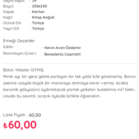
Sayfa Sayısı
:
24
Boyut
:
250x250
Kapak
:
Karton
Kağıt
:
Kitap Kağıdı
Orjinal Dili
:
Türkçe
Yayın Dili
:
Türkçe
Emeği Geçenler
Editör
:
Nevin Avan Özdemir
Resimleyen (Çizer)
:
Benedetta Capriotti
Bütün Yıldızlar GİTMİŞ.
Minik ayı, bir gece gökte parlayan bir tek yıldız bile görememiş. Bunun
üzerine uzayda büyük bir maceraya atılmaya karar vermiş. Acaba
karanlık gökyüzünü aydınlatacak parlak yıldızları bulabilmiş mi? Gelin,
cevabı bu sevimli, sıcacık öyküde birlikte öğrenelim.
60,00
Liste Fiyatı :
60,00
₺