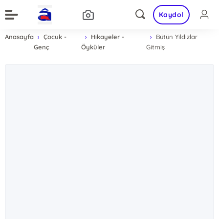
Kaydol
Anasayfa
Çocuk -
Hikayeler -
Bütün Yildizlar
Genç
Öyküler
Gitmiş