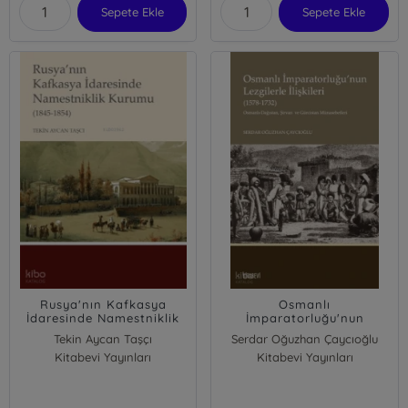
Sepete Ekle
Sepete Ekle
Rusya'nın Kafkasya
Osmanlı
İdaresinde Namestniklik
İmparatorluğu'nun
Kurumu (1845-1854)
Lezgilerle İlişkileri (1578-
Tekin Aycan Taşçı
Serdar Oğuzhan Çaycıoğlu
1732);Osmanlı-Dağıstan,
Kitabevi Yayınları
Kitabevi Yayınları
Şirvan ve Gürcistan
Münasebetleri