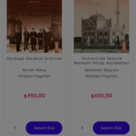
Darbeye Gerekçe Üretmek
Osmanlı’da Selanik
Merkezli İhtida Hareketleri
(1695-1879)
Ahmet Akkuş
Selahattin Bayram
Kitabevi Yayınları
Kitabevi Yayınları
950,00
650,00
₺
₺
Sepete Ekle
Sepete Ekle