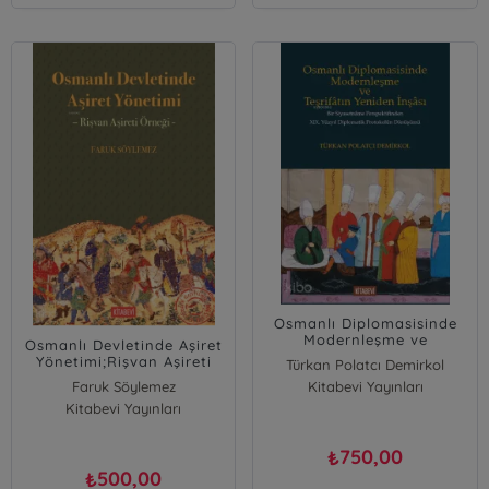
Osmanlı Diplomasisinde
Modernleşme ve
Osmanlı Devletinde Aşiret
Teşrifâtın Yeniden
Yönetimi;Rişvan Aşireti
Türkan Polatcı Demirkol
İnşâsı;Bir Siyasetnâme
Örneği
Faruk Söylemez
Kitabevi Yayınları
Perspektifinden XIX.
Yüzyıl Diplomatik
Kitabevi Yayınları
Protokolün Dönüşümü
750,00
₺
500,00
₺