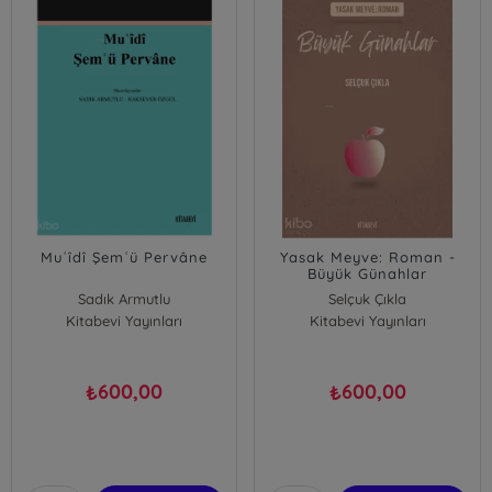
Muʿîdî Şemʿü Pervâne
Yasak Meyve: Roman -
Büyük Günahlar
Sadık Armutlu
Selçuk Çıkla
Kitabevi Yayınları
Haksever Özgül
Kitabevi Yayınları
600,00
600,00
₺
₺