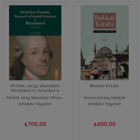
Michał Jerzy Wandalin
Bakkal Kitabı
Mniszech’in İstanbul’a
Seyahati ve Rûznâmesi
Michał Jerzy Wandalin Mniszech
Emine Gürsoy Naskali
Kitabevi Yayınları
Kitabevi Yayınları
700,00
600,00
₺
₺