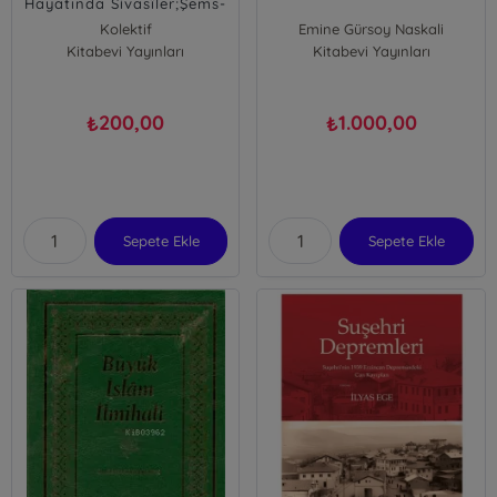
Hayatında Sivasîler;Şems-
i Sivasî'nin İzinde
Kolektif
Emine Gürsoy Naskali
Kitabevi Yayınları
Kitabevi Yayınları
200,00
1.000,00
₺
₺
Sepete Ekle
Sepete Ekle