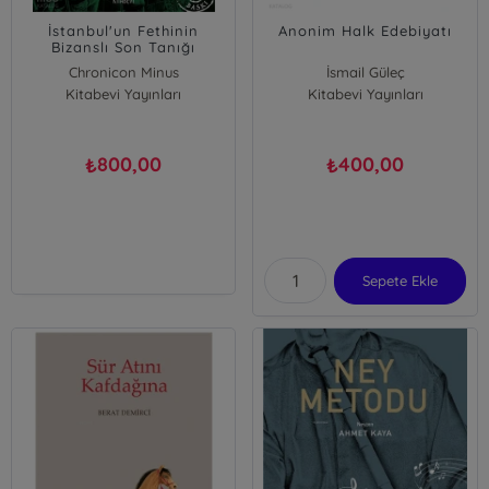
İstanbul'un Fethinin
Anonim Halk Edebiyatı
Bizanslı Son Tanığı
Yorgios Sfrancis'in
Chronicon Minus
İsmail Güleç
Anıları;– Chronicon Minus
Kitabevi Yayınları
Kitabevi Yayınları
-
800,00
400,00
₺
₺
Sepete Ekle