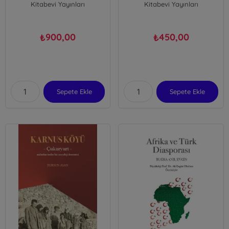
Kitabevi Yayınları
Kitabevi Yayınları
Mehmet Ulucan
900,00
450,00
₺
₺
Sepete Ekle
Sepete Ekle