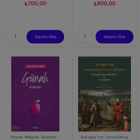
700,00
800,00
₺
₺
Sepete Ekle
Sepete Ekle
Yasak Meyve: Roman -
Avrupa’nın Unutulmuş