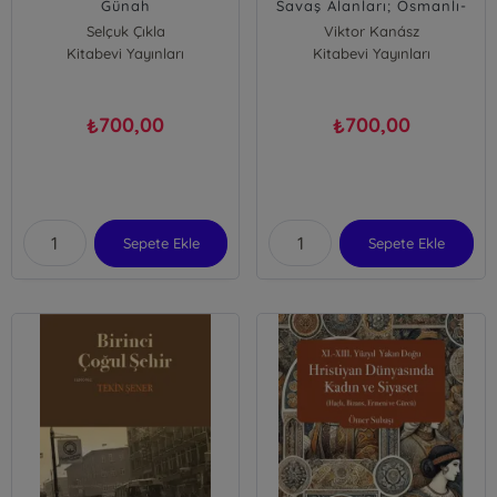
Günah
Savaş Alanları; Osmanlı-
Macar İlişkileri ve
Selçuk Çıkla
Viktor Kanász
Avrupalılar
Kitabevi Yayınları
Kitabevi Yayınları
István Nagy-L.
700,00
700,00
₺
₺
Sepete Ekle
Sepete Ekle