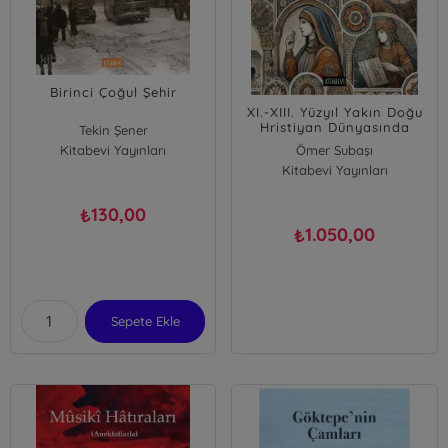
Birinci Çoğul Şehir
XI.-XIII. Yüzyıl Yakın Doğu
Hristiyan Dünyasında
Tekin Şener
Kadın ve Siyaset;(Haçlı,
Kitabevi Yayınları
Ömer Subaşı
Bizans, Ermeni ve Gürcü)
Kitabevi Yayınları
130,00
₺
1.050,00
₺
Sepete Ekle