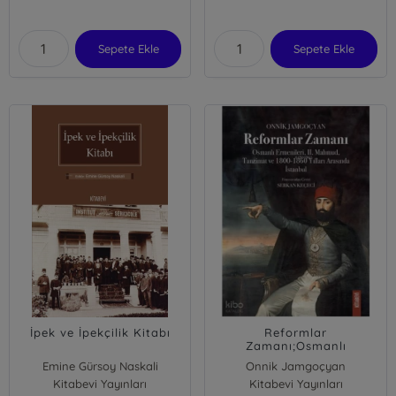
Sepete Ekle
Sepete Ekle
İpek ve İpekçilik Kitabı
Reformlar
Zamanı;Osmanlı
Ermenileri, II. Mahmud,
Emine Gürsoy Naskali
Onnik Jamgoçyan
Tanzimat ve 1800-1860
Kitabevi Yayınları
Kitabevi Yayınları
Yılları Arasında İstanbul