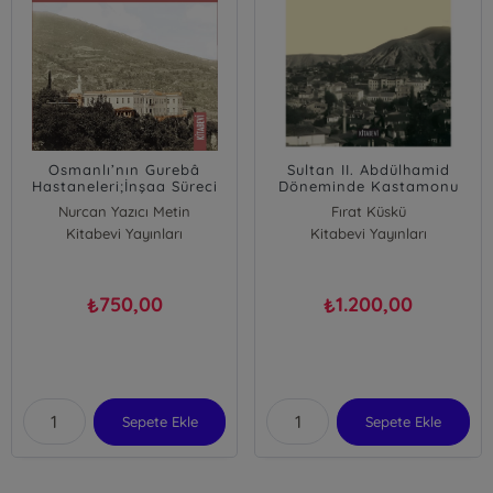
Osmanlı’nın Gurebâ
Sultan II. Abdülhamid
Hastaneleri;İnşaa Süreci
Döneminde Kastamonu
ve Mimarisiyle Türkiye
Vilayeti
Nurcan Yazıcı Metin
Fırat Küskü
Örnekleri
Kitabevi Yayınları
Kitabevi Yayınları
750,00
1.200,00
₺
₺
Sepete Ekle
Sepete Ekle