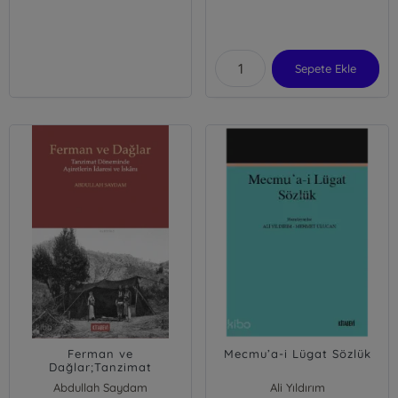
Sepete Ekle
Ferman ve
Mecmu’a-i Lügat Sözlük
Dağlar;Tanzimat
Döneminde Aşiretlerin
Abdullah Saydam
Ali Yıldırım
İdaresi ve İskânı