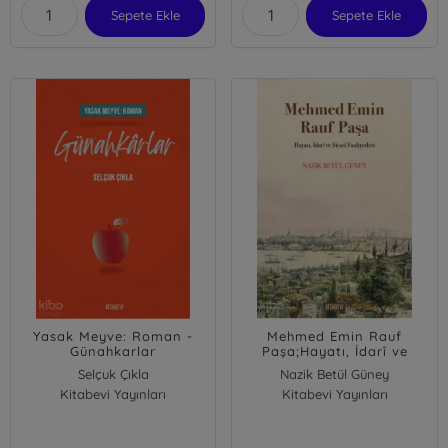
Sepete Ekle
Sepete Ekle
Yasak Meyve: Roman -
Mehmed Emin Rauf
Günahkarlar
Paşa;Hayatı, İdarî ve
Siyasî Faaliyetleri
Selçuk Çıkla
Nazik Betül Güney
Kitabevi Yayınları
Kitabevi Yayınları