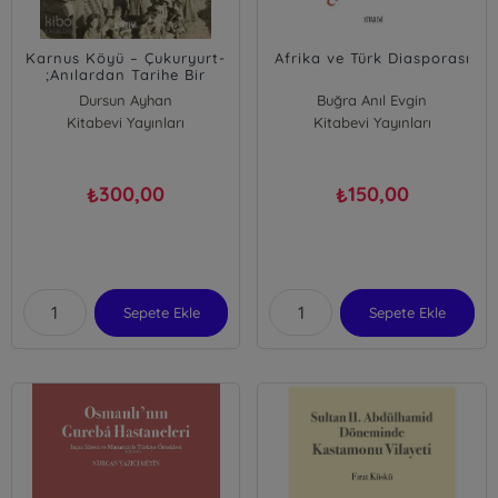
Karnus Köyü – Çukuryurt-
Afrika ve Türk Diasporası
;Anılardan Tarihe Bir
Sosyoloji Denemesi
Dursun Ayhan
Buğra Anıl Evgin
Kitabevi Yayınları
Kitabevi Yayınları
300,00
150,00
₺
₺
Sepete Ekle
Sepete Ekle