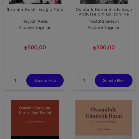
İbrahim Hakkı Eroğlu Nâle
Osmanlı Dönemi’nde Şeyh
Abdüsselam Barzani ve
İsyanları
Reyhan Keleş
Mustafa Giresun
Kitabevi Yayınları
Merve Güven
Kitabevi Yayınları
500,00
500,00
₺
₺
Sepete Ekle
Sepete Ekle