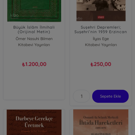
Büyük İslâm İlmihali
Suşehri Depremleri;
(Orijinal Metin)
Suşehri’nin 1939 Erzincan
Depremindeki Can
Ömer Nasuhi Bilmen
İlyas Ege
Kayıpları
Kitabevi Yayınları
Kitabevi Yayınları
1.200,00
250,00
₺
₺
Sepete Ekle