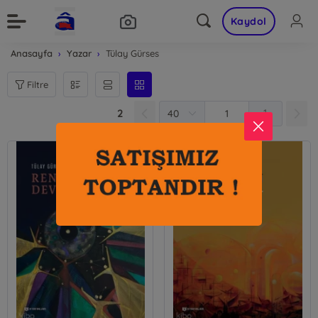
Kaydol
Anasayfa
Yazar
Tülay Gürses
Filtre
2
1