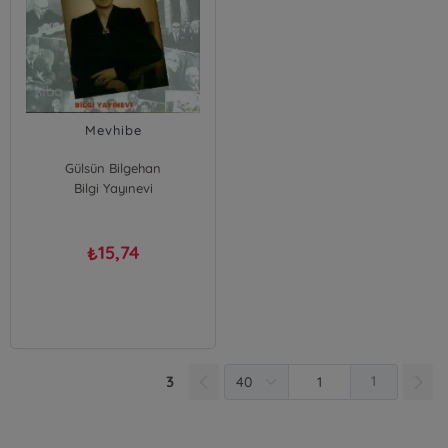
Mevhibe
Gülsün Bilgehan
Bilgi Yayınevi
15,74
₺
3
1