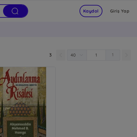
Kaydol
Giriş Yap
3
1