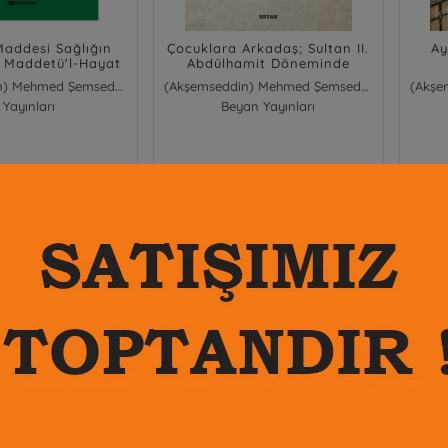
addesi Sağlığın
Çocuklara Arkadaş; Sultan II.
Ay
 Maddetü'l-Hayat
Abdülhamit Döneminde
Yayınlanmış Bir Çalışma
(Akşemseddin) Mehmed Şemseddin
(Akşemseddin) Mehmed Şemseddin
 Yayınları
Beyan Yayınları
290,00
390,00
₺
Sepete Ekle
Sepete Ekle