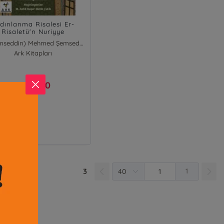
dınlanma Risalesi Er-
Risaletü'n Nuriyye
(Akşemseddin) Mehmed Şemseddin
Ark Kitapları
200,00
₺
3
1