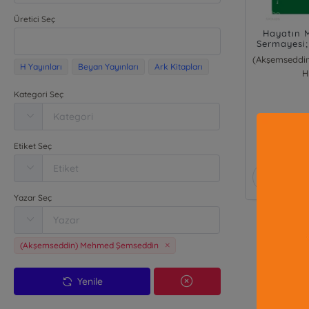
Üretici Seç
Hayatın M
Sermayesi;
H Yayınları
Beyan Yayınları
Ark Kitapları
H
Kategori Seç
₺
Etiket Seç
Yazar Seç
(Akşemseddin) Mehmed Şemseddin
Yenile