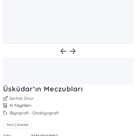
Üsküdar’ın Meczubları
Serhat Onur
H Yayınları
Biyografi - Otobiyografi
Yeni Çıkanlar
ISBN
:
9786256618367