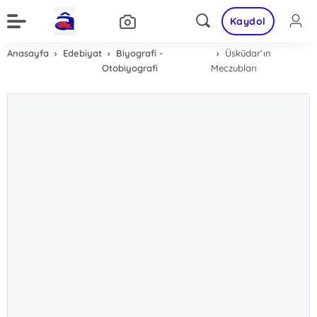
Kaydol
Anasayfa
Edebiyat
Biyografi -
Üsküdar’ın
Otobiyografi
Meczubları