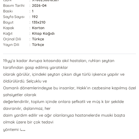
Basım Tarihi
:
2026-04
Baskı
:
1
Sayfa Sayısı
:
192
Boyut
:
135x210
Kapak
:
Karton
Kağıt
:
Kitap Kağıdı
Orjinal Dili
:
Türkçe
Yayın Dili
:
Türkçe
19.yy’a kadar Avrupa kıtasında akıl hastaları, ruhları şeytan
tarafından gasp edilmiş yaratıklar
olarak görülür, içindeki şeytan çıksın diye türlü işkence yapılır ve
öldürülürdü. Selçuklu ve
Osmanlı dönemlerindeyse bu insanlar, Hakk’ın cezbesine kapılmış özel
şahsiyetler olarak
değerlendirilir, toplum içinde onlara şefkatli ve müş k bir şekilde
davranılır, dışlanmaz, her
daim yardım edilir ve ağır olanlarıysa hastanelerde musiki başta
olmak üzere bir çok tedavi
...
yöntemi i