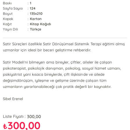
Baskı
:
1
Sayfa Sayısı
:
124
Boyut
:
135x210
Kapak
:
Karton
Kağıt
:
Kitap Kağıdı
Yayın Dili
:
Türkçe
Satir Süreçleri özellikle Satir Dönüşümsel Sistemik Terapi eğitimi almış
uzmanlar için ideal bir beceri geliştirme rehberidir.
Satir Modeli'ni bilmeyen ama bireyler, çiftler, aileler ile çalışan
psikoterapist, psikolojik danışman, psikolog, sosyal hizmet uzmanı,
psikiyatrist yani kısaca bireylerde, çift ilişkisinde ve ailede
değişimdönüşüm, iyileşme ve gelişme üzerinde çalışan tüm
uzmanların yararlanabileceği çok pratik değerli bir kaynaktır.
Sibel Erenel
300,00
Liste Fiyatı :
300,00
₺