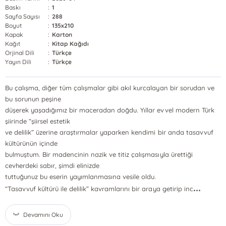
Baskı
:
1
Sayfa Sayısı
:
288
Boyut
:
135x210
Kapak
:
Karton
Kağıt
:
Kitap Kağıdı
Orjinal Dili
:
Türkçe
Yayın Dili
:
Türkçe
Bu çalışma, diğer tüm çalışmalar gibi akıl kurcalayan bir sorudan ve
bu sorunun peşine
düşerek yaşadığımız bir maceradan doğdu. Yıllar evvel modern Türk
şiirinde “şiirsel estetik
ve delilik” üzerine araştırmalar yaparken kendimi bir anda tasavvuf
kültürünün içinde
bulmuştum. Bir madencinin nazik ve titiz çalışmasıyla ürettiği
cevherdeki sabır, şimdi elinizde
tuttuğunuz bu eserin yayımlanmasına vesile oldu.
...
“Tasavvuf kültürü ile delilik” kavramlarını bir araya getirip inc
Devamını Oku