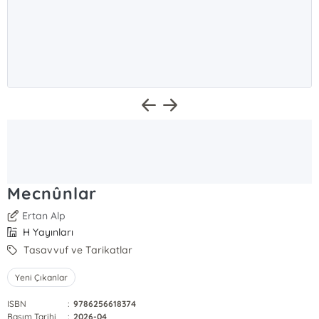
Mecnûnlar
Ertan Alp
H Yayınları
Tasavvuf ve Tarikatlar
Yeni Çıkanlar
ISBN
:
9786256618374
Basım Tarihi
:
2026-04