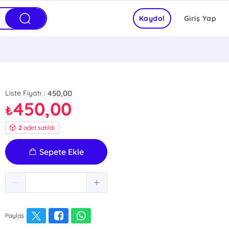
Kaydol
Giriş Yap
450,00
Liste Fiyatı :
450,00
₺
2
adet satıldı
Sepete Ekle
Paylaş