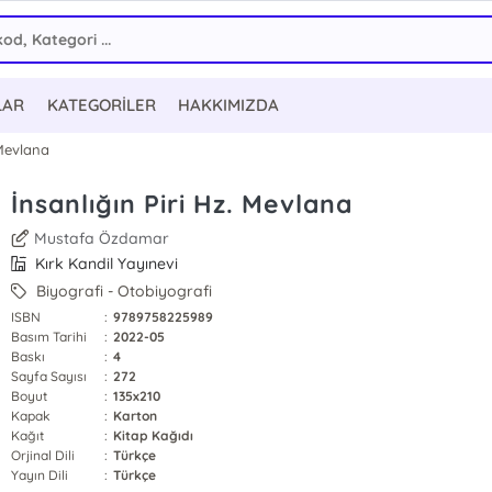
LAR
KATEGORİLER
HAKKIMIZDA
 Mevlana
İnsanlığın Piri Hz. Mevlana
Mustafa Özdamar
Kırk Kandil Yayınevi
Biyografi - Otobiyografi
ISBN
:
9789758225989
Basım Tarihi
:
2022-05
Baskı
:
4
Sayfa Sayısı
:
272
Boyut
:
135x210
Kapak
:
Karton
Kağıt
:
Kitap Kağıdı
Orjinal Dili
:
Türkçe
Yayın Dili
:
Türkçe