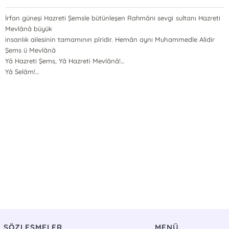
İrfan güneşi Hazreti Şemsle bütünleşen Rahmâni sevgi sultanı Hazreti
Mevlânâ büyük
insanlık ailesinin tamamının pîridir. Hemân aynı Muhammedle Alidir
Şems ü Mevlânâ
Yâ Hazreti Şems, Yâ Hazreti Mevlânâ!…
Yâ Selâm!…
SÖZLEŞMELER
MENÜ