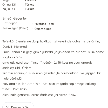
Kağıt
:
1.Hamur
Orjinal Dili
:
Türkçe
Yayın Dili
:
Türkçe
Emeği Geçenler
Hazırlayan
:
Mustafa Tatcı
Resimleyen (Çizer)
:
Özlem Yıldız
Tefekkür âlemlerine dalıp hakîkatin zirvelerinde dolaşmış bir ârifin;
Denizlili Mehmed
Emîn Efendi’nin geçtiğimiz yıllarda yayınlanan ve bir nev’i sülûknâme
sayılan küçük
ama etkileyici eseri “İnsan”; günümüz Türkçesine uyarlanarak
sadeleştirildi, Özlem
Yıldız’ın sarsan, düşündüren çizimleriyle harmanlandı ve yepyeni bir
hale büründü!
Mevlânâ’nın, İbn Arabî’nin, Yûnus’un ihtiyatla söylemeye çalıştığı
“Ene’l-Hak” sırrını
...
aleni hale getirerek cesur ifadelere yer veren “İns
Devamını Oku