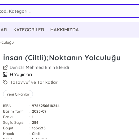
LAR
KATEGORİLER
HAKKIMIZDA
olculuğu
İnsan (Ciltli);Noktanın Yolculuğu
Denizlili Mehmed Emin Efendi
H Yayınları
Tasavvuf ve Tarikatlar
Yeni Çıkanlar
ISBN
:
9786256618244
Basım Tarihi
:
2025-09
Baskı
:
1
Sayfa Sayısı
:
256
Boyut
:
165x215
Kapak
:
Ciltli