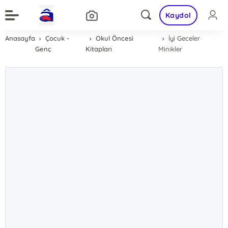
Kaydol
Anasayfa
Çocuk -
Okul Öncesi
İyi Geceler
Genç
Kitapları
Minikler