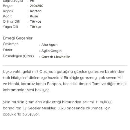
Sayfa Sayısı
:
96
Boyut
:
210x250
Kapak
:
Karton
Kağıt
:
Kuşe
Orjinal Dili
:
Türkçe
Yayın Dili
:
Türkçe
Emeği Geçenler
Çevirmen
:
Ahu Ayan
Editör
:
Aylin Gergin
Resimleyen (Çizer)
:
Gareth Llewhellin
Uyku vakti geldi mi? O zaman yatağına güzelce yerleş ve birbirinden
tatlı hikâyeleri dinlemeye hazırlan! Birbiriyle yarışmayı çok seven Mili
ve Monki, kararsız koala Ponpon, becerikli timsah Tomi ve diğer minik
kahramanlar seni bekliyor.
Şirin mi şirin çizimlerin eşlik ettiği birbirinden sevimli 11 öyküyü
barındıran İyi Geceler Minikler, uyku öncesinde okunması için
çocuklarla buluşuyor.