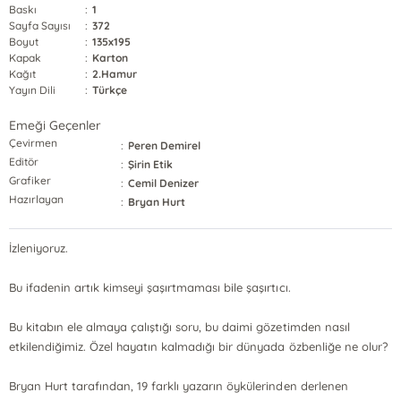
Baskı
:
1
Sayfa Sayısı
:
372
Boyut
:
135x195
Kapak
:
Karton
Kağıt
:
2.Hamur
Yayın Dili
:
Türkçe
Emeği Geçenler
Çevirmen
:
Peren Demirel
Editör
:
Şirin Etik
Grafiker
:
Cemil Denizer
Hazırlayan
:
Bryan Hurt
İzleniyoruz.
Bu ifadenin artık kimseyi şaşırtmaması bile şaşırtıcı.
Bu kitabın ele almaya çalıştığı soru, bu daimi gözetimden nasıl
etkilendiğimiz. Özel hayatın kalmadığı bir dünyada özbenliğe ne olur?
Bryan Hurt tarafından, 19 farklı yazarın öykülerinden derlenen