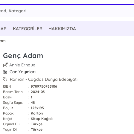
LAR
KATEGORİLER
HAKKIMIZDA
dam
Genç Adam
Annie Ernaux
Can Yayınları
Roman - Çağdaş Dünya Edebiyatı
ISBN
:
9789750763106
Basım Tarihi
:
2024-03
Baskı
:
1
Sayfa Sayısı
:
48
Boyut
:
125x195
Kapak
:
Karton
Kağıt
:
Kitap Kağıdı
Orjinal Dili
:
Türkçe
Yayın Dili
:
Türkçe