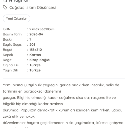
H Yayınları
Çağdaş İslam Düşüncesi
Yeni Çıkanlar
ISBN
:
9786256618398
Basım Tarihi
:
2026-04
Baskı
:
1
Sayfa Sayısı
:
208
Boyut
:
135x210
Kapak
:
Karton
Kağıt
:
Kitap Kağıdı
Orjinal Dili
:
Türkçe
Yayın Dili
:
Türkçe
Yirmi birinci yüzyılın ilk çeyreğini geride bırakırken insanlık, belki de
tarihinin en paradoksal dönemini
yaşıyor. Bilgi hiç olmadığı kadar çoğalmış olsa da; rasyonalite ve
bilgelik hiç olmadığı kadar azalmış
durumda. Popülizm demokratik kurumları içeriden kemirirken, yapay
zekâ etik ve hukuki
düzenlemeler hayata geçirilemeden hızla yayılmakta, küresel çatışma