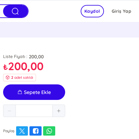
Kaydol
Giriş Yap
200,00
Liste Fiyatı :
200,00
₺
2
adet satıldı
Sepete Ekle
Paylaş