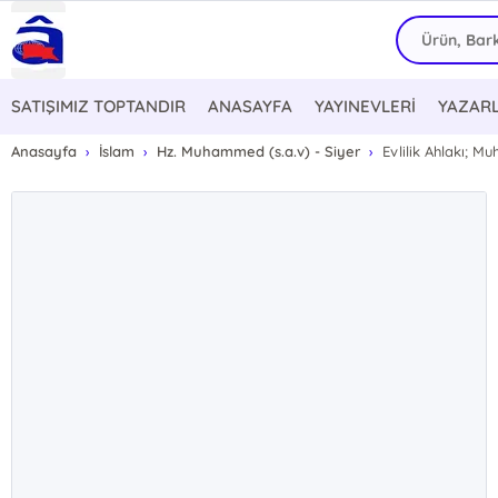
SATIŞIMIZ TOPTANDIR
ANASAYFA
YAYINEVLERİ
YAZAR
Anasayfa
İslam
Hz. Muhammed (s.a.v) - Siyer
Evlilik Ahlakı; M