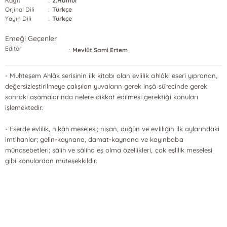
Kağıt
:
2.Hamur
Orjinal Dili
:
Türkçe
Yayın Dili
:
Türkçe
Emeği Geçenler
Editör
:
Mevlüt Sami Ertem
- Muhteşem Ahlâk serisinin ilk kitabı olan evlilik ahlâkı eseri yıpranan,
değersizleştirilmeye çalışılan yuvaların gerek inşâ sürecinde gerek
sonraki aşamalarında nelere dikkat edilmesi gerektiği konuları
işlemektedir.
- Eserde evlilik, nikâh meselesi; nişan, düğün ve evliliğin ilk aylarındaki
imtihanlar; gelin-kaynana, damat-kaynana ve kayınbaba
münasebetleri; sâlih ve sâliha eş olma özellikleri, çok eşlilik meselesi
gibi konulardan müteşekkildir.