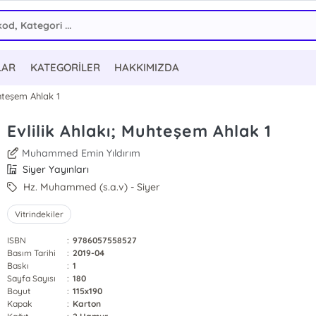
LAR
KATEGORİLER
HAKKIMIZDA
uhteşem Ahlak 1
Evlilik Ahlakı; Muhteşem Ahlak 1
Muhammed Emin Yıldırım
Siyer Yayınları
Hz. Muhammed (s.a.v) - Siyer
Vitrindekiler
ISBN
:
9786057558527
Basım Tarihi
:
2019-04
Baskı
:
1
Sayfa Sayısı
:
180
Boyut
:
115x190
Kapak
:
Karton