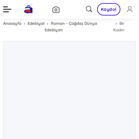
Kaydol
Anasayfa
Edebiyat
Roman - Çağdaş Dünya
Bir
Edebiyatı
Kadın