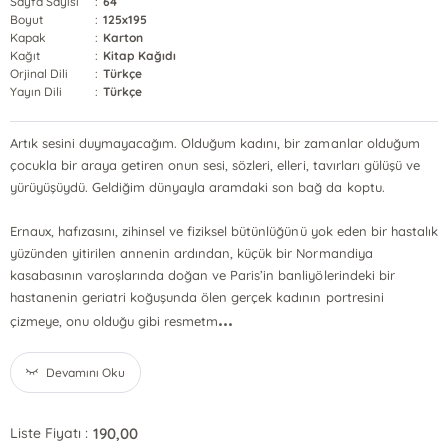
Sayfa Sayısı
:
64
Boyut
:
125x195
Kapak
:
Karton
Kağıt
:
Kitap Kağıdı
Orjinal Dili
:
Türkçe
Yayın Dili
:
Türkçe
Artık sesini duymayacağım. Olduğum kadını, bir zamanlar olduğum
çocukla bir araya getiren onun sesi, sözleri, elleri, tavırları gülüşü ve
yürüyüşüydü. Geldiğim dünyayla aramdaki son bağ da koptu.
Ernaux, hafızasını, zihinsel ve fiziksel bütünlüğünü yok eden bir hastalık
yüzünden yitirilen annenin ardından, küçük bir Normandiya
kasabasının varoşlarında doğan ve Paris’in banliyölerindeki bir
hastanenin geriatri koğuşunda ölen gerçek kadının portresini
...
çizmeye, onu olduğu gibi resmetm
Devamını Oku
190,00
Liste Fiyatı :