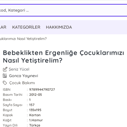
LAR
KATEGORİLER
HAKKIMIZDA
larımızı Nasıl Yetiştirelim?
Bebeklikten Ergenliğe Çocuklarımızı
Nasıl Yetiştirelim?
Şeniz Yücel
Gonca Yayınevi
Çocuk Bakımı
ISBN
:
9789944790727
Basım Tarihi
:
2012-05
Baskı
:
1
Sayfa Sayısı
:
157
Boyut
:
135x195
Kapak
:
Karton
Kağıt
:
1.Hamur
Yayın Dili
:
Türkçe