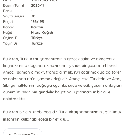
Basım Tarihi
:
2025-11
Baskı
:
1
Sayfa Sayısı
:
70
Boyut
:
135x195
Kapak
:
Karton
Kağıt
:
Kitap Kağıdı
Orjinal Dili
:
Türkçe
Yayın Dili
:
Türkçe
Bu kitap, Türk–Altay şamanizminin gerçek saha ve akademik
kaynaklarına dayanarak hazırlanmış sade bir yaşam rehberidir.
Amaç, “şaman olmak”, transa girmek, ruh çağırmak ya da tören
salonlarında ritüel yapmak değildir. Amaç, eski Türklerin ve Altay–
Sibirya halklarının doğayla uyumlu, sade ve etik yaşam anlayışını
günümüz insanının gündelik hayatına uyarlanabilir bir dille
anlatmaktır.
Bu kitap bir din kitabı değildir. Türk–Altay şamanizmini, günümüz
...
insanının kullanabileceği bir etik y
Devamını Oku