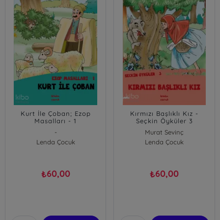
Kurt İle Çoban; Ezop
Kırmızı Başlıklı Kız -
Masalları - 1
Seçkin Öyküler 3
-
Murat Sevinç
Lenda Çocuk
Lenda Çocuk
60,00
60,00
₺
₺