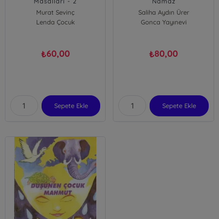
Masalları - 2
Namaz
Murat Sevinç
Saliha Aydın Ürer
Lenda Çocuk
Gonca Yayınevi
60,00
80,00
₺
₺
Sepete Ekle
Sepete Ekle