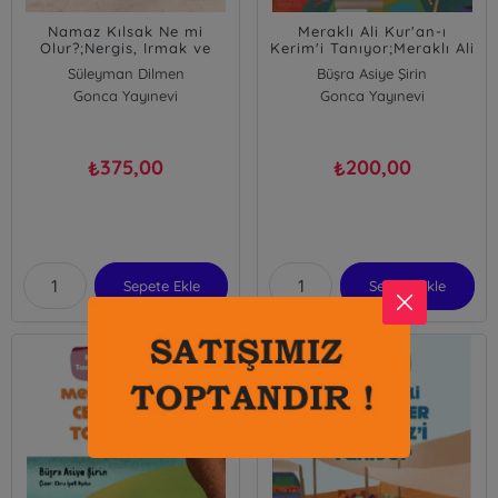
Namaz Kılsak Ne mi
Meraklı Ali Kur'an-ı
Olur?;Nergis, Irmak ve
Kerim'i Tanıyor;Meraklı Ali
Burak Namazın
Tanıyor Serisi - 3
Süleyman Dilmen
Büşra Asiye Şirin
Faydalarını Öğreniyor!
Gonca Yayınevi
Gonca Yayınevi
375,00
200,00
₺
₺
Sepete Ekle
Sepete Ekle